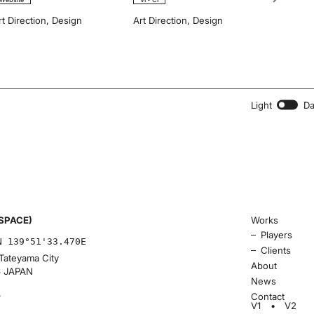
rt Direction
,
Design
Art Direction
,
Design
Light
Da
SPACE)
Works
–
Players
N 139°51'33.470E
–
Clients
Tateyama City
About
6 JAPAN
News
p
Contact
V1
V2