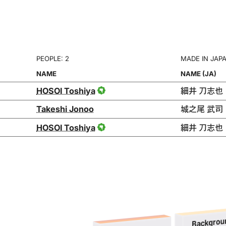
PEOPLE: 2
MADE IN JAP
NAME
NAME (JA)
HOSOI Toshiya
細井 刀志也
Takeshi Jonoo
城之尾 武司
HOSOI Toshiya
細井 刀志也
Backgrou