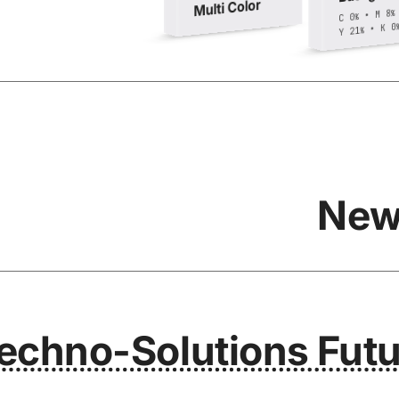
Multi Color
• M 8
%
C 0
%
• K 0
Y 21
%
New
chno-Solutions Futu