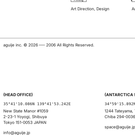
Art Direction
,
Design
A
aguije inc. ©︎ 2026
-
2006 All Rights Reserved.
(HEAD OFFICE)
(ANTARCTICA 
35°41'10.086N 139°41'53.242E
34°59'15.892
New State Manor #1059
1244 Tateyama, 
2-23-1 Yoyogi, Shibuya
Chiba 294-003
Tokyo 151-0053 JAPAN
space@aguije.j
info@aguije.jp