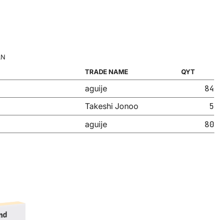
AN
TRADE NAME
QYT
84
aguije
5
Takeshi Jonoo
80
aguije
nd