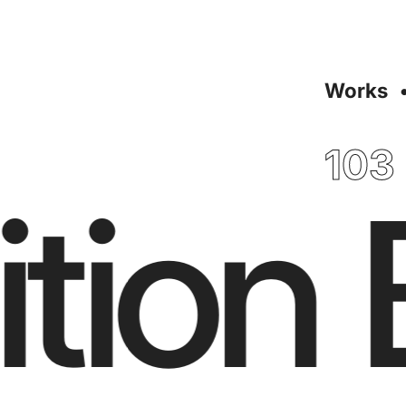
Works
103
tion