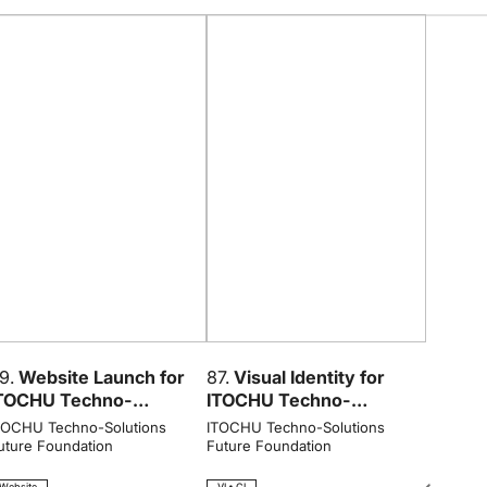
9.
Website Launch for
87.
Visual Identity for
TOCHU Techno-
ITOCHU Techno-
olutions Future
Solutions Future
TOCHU Techno-Solutions
ITOCHU Techno-Solutions
oundation
Foundation
uture Foundation
Future Foundation
Website
VI • CI