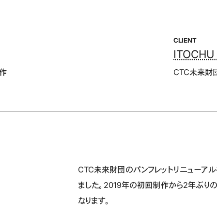
CLIENT
n
ITOCHU 
制作
CTC未来財
CTC未来財団のパンフレットリニューア
ました。2019年の初回制作から2年ぶり
なります。