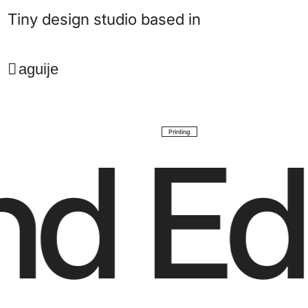
Tiny design studio based in
aguije
Printing
d Edi