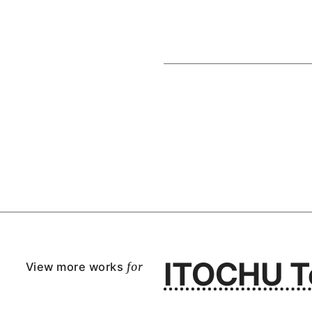
ITOCHU Te
View more works
for