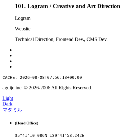
101.
Logram / Creative and Art Direction
Logram
Website
Technical Direction
,
Frontend Dev.
,
CMS Dev.
CACHE: 2026-08-08T07:56:13+00:00
aguije inc. ©︎ 2026
-
2006 All Rights Reserved.
Light
Dark
マタミル
(Head Office)
35°41'10.086N 139°41'53.242E