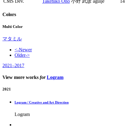
CMS Dev.
Takehiko Ono
小野 武彦
aguije
14
Colors
Multi Color
マタミル
<-
Newer
Older
->
2021
–
2017
View more works
for
Logram
2021
Logram / Creative and Art Direction
Logram