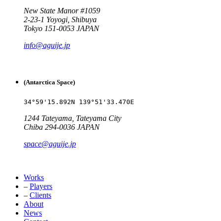
New State Manor #1059
2-23-1 Yoyogi, Shibuya
Tokyo 151-0053 JAPAN
info@aguije.jp
(Antarctica Space)
34°59'15.892N 139°51'33.470E
1244 Tateyama, Tateyama City
Chiba 294-0036 JAPAN
space@aguije.jp
Works
–
Players
–
Clients
About
News