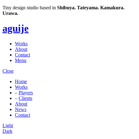
Tiny design studio based in
Shibuya.
Tateyama.
Kamakura.
Urawa.
aguije
Works
About
Contact
Menu
Close
Home
Works
–
Players
–
Clients
About
News
Contact
Light
Dark