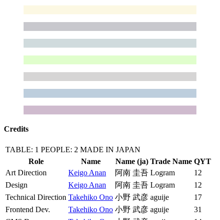
Credits
TABLE: 1
PEOPLE: 2
MADE IN JAPAN
Role
Name
Name (ja)
Trade Name
QYT
Art Direction
Keigo Anan
阿南 圭吾
Logram
12
Design
Keigo Anan
阿南 圭吾
Logram
12
Technical Direction
Takehiko Ono
小野 武彦
aguije
17
Frontend Dev.
Takehiko Ono
小野 武彦
aguije
31