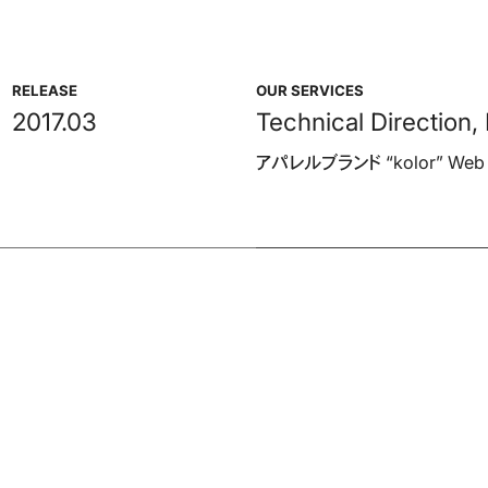
RELEASE
OUR SERVICES
2017.
03
Technical Direction
,
アパレルブランド “kolor” W