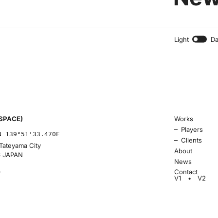
Light
Da
SPACE)
Works
–
Players
N 139°51'33.470E
–
Clients
Tateyama City
About
6 JAPAN
News
p
Contact
V1
V2