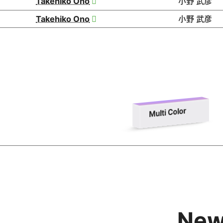
Takehiko Ono
小野 武彦
Takehiko Ono
小野 武彦
Multi Color
New