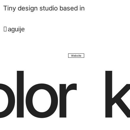
Tiny design studio based in
aguije
Website
olor