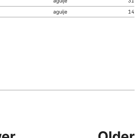
31
aguije
14
aguije
er
Older