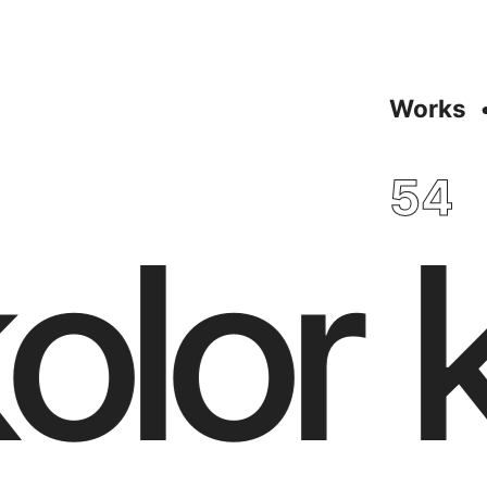
Works
54