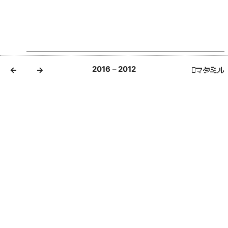
2016
–
2012
<-
->
マタミル
ブランドブック
埼玉県鶴ヶ島市にある社会医療法人社団〔関
越〕会のブランドブック制作をお手伝いさせてい
ただきました。
〔関越〕会にとって象徴的な、関越病院本館が
解体される経緯もあり、本館解体の告知ポスタ
ー、館内に貼られるメッセージカード（ステッカ