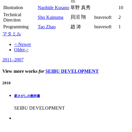
也
Illustration
Naohide Kusano
草野 真秀
10
Technical
貝沼 翔
Sho Kainuma
bravesoft
2
Direction
Programming
Tao Zhao
趙 涛
bravesoft
1
マタミル
<-
Newer
Older
->
2011
–
2007
View more works
for
SEIBU DEVELOPMENT
2010
家さがしの教科書
SEIBU DEVELOPMENT