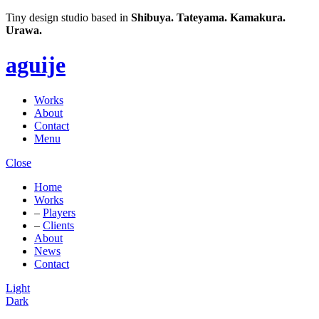
Tiny design studio based in
Shibuya.
Tateyama.
Kamakura.
Urawa.
aguije
Works
About
Contact
Menu
Close
Home
Works
–
Players
–
Clients
About
News
Contact
Light
Dark