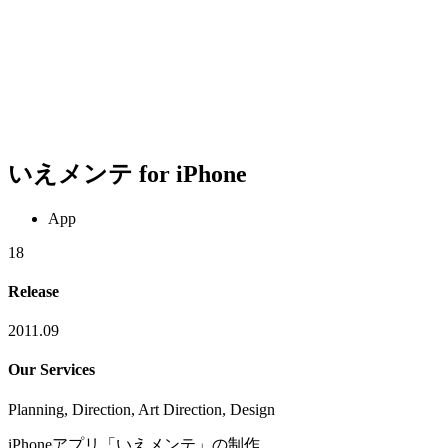
いえメンテ for iPhone
App
18
Release
2011.
09
Our Services
Planning
,
Direction
,
Art Direction
,
Design
iPhoneアプリ「いえメンテ」の制作