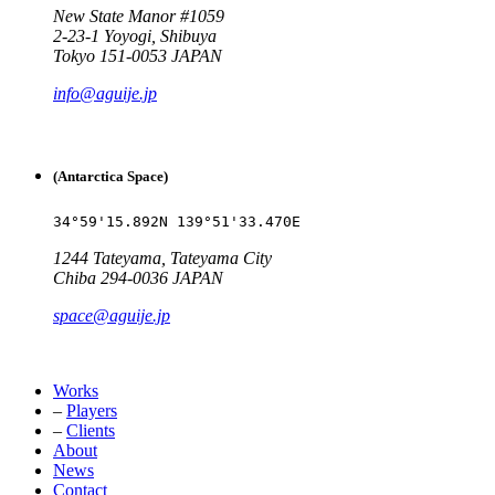
New State Manor #1059
2-23-1 Yoyogi, Shibuya
Tokyo 151-0053 JAPAN
info@aguije.jp
(Antarctica Space)
34°59'15.892N 139°51'33.470E
1244 Tateyama, Tateyama City
Chiba 294-0036 JAPAN
space@aguije.jp
Works
–
Players
–
Clients
About
News
Contact