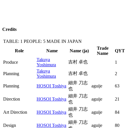
Credits
TABLE: 1
PEOPLE: 5
MADE IN JAPAN
Trade
Role
Name
Name (ja)
QYT
Name
Takuya
吉村 卓也
Produce
1
Yoshimura
Takuya
吉村 卓也
Planning
2
Yoshimura
細井 刀志
Planning
HOSOI Toshiya
aguije
63
也
細井 刀志
Direction
HOSOI Toshiya
aguije
21
也
細井 刀志
Art Direction
HOSOI Toshiya
aguije
84
也
細井 刀志
Design
HOSOI Toshiya
aguije
80