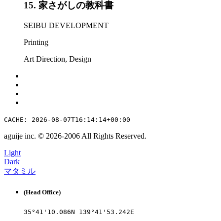
15.
家さがしの教科書
SEIBU DEVELOPMENT
Printing
Art Direction
,
Design
CACHE: 2026-08-07T16:14:14+00:00
aguije inc. ©︎ 2026
-
2006 All Rights Reserved.
Light
Dark
マタミル
(Head Office)
35°41'10.086N 139°41'53.242E