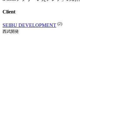
Client
(2)
SEIBU DEVELOPMENT
西武開発