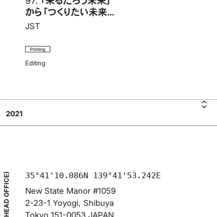
97.
「来るだろう未来」
から「つくりたい未来」
へ 報告書
JST
Printing
Editing
2021
S
J
「
来
る
T
だ
ろ
う
35°41'10.086N 139°41'53.242E
(HEAD OFFICE)
New State Manor #1059
2-23-1 Yoyogi, Shibuya
Tokyo 151-0053 JAPAN