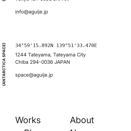
info@aguije.jp
34°59'15.892N 139°51'33.470E
(ANTARCTICA SPACE)
1244 Tateyama, Tateyama City
Chiba 294-0036 JAPAN
space@aguije.jp
Works
About